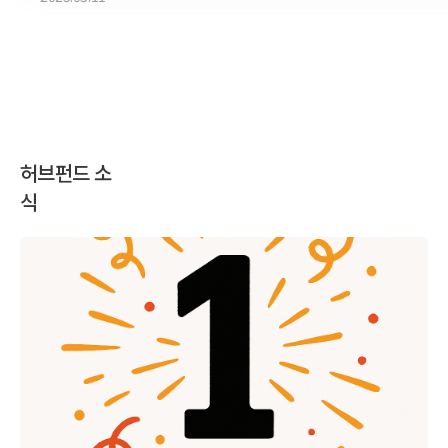
허브펀드 소
식