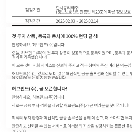
한시큐리티㈜
점검기관
(정보보호산업진흥법 제23조에 따른 정보보호
점검기간
2025.02.03 ~ 2025.02.14
점검내용
8개 영역 (137개 세부 항목)
첫 투자 상품, 등록과 동시에 100% 펀딩 달성!
점검결과
96.1점 (우수 수준)
안녕하세요, 허브펀드(주)입니다.
허브펀드㈜는 개인정보 관련 법령 준수 및 고객님의 개인정보 보
오늘, 허브펀드(주)의 첫 투자 상품이 성공적으로 등록되었으며, 등록과 동
을 다하겠습니다
.
결과를 기록했습니다!
감사합니다
.
이 모든 것이 저희 서비스를 신뢰해 주시고 적극 참여해 주신 여러분 덕분입
허브펀드(주)는 앞으로도 더 많은 혁신적인 금융 솔루션과 신뢰할 수 있는 
융 여정을 든든히 지원하겠습니다.
2025.08.26
지금 허브펀드와 함께 더욱 스마트한 투자를 경험해 보세요!
허브펀드(주), 곧 오픈합니다!
감사합니다.
안녕하세요, 허브펀드(주)입니다.
새로운 금융 투자 경험을 제공할 허브펀드(주)가 곧 여러분을 찾아갑니다!
허브펀드(주) 드림
2025.04.24
최적의 투자 환경과 혁신적인 금융 솔루션을 통해 더 쉽고, 더 스마트한 투
안전하고 신뢰할 수 있는 서비스로 여러분의 자산을 성장시키는 든든한 동
2025.03.11