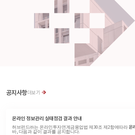
공지사항
더보기
온라인 정보관리 실태점검 결과 안내
30
2
온
허브펀드㈜는 온라인투자연계금융업법 제
조 제
항에따라
,
.
바
다음과 같이 결과를 공지합니다