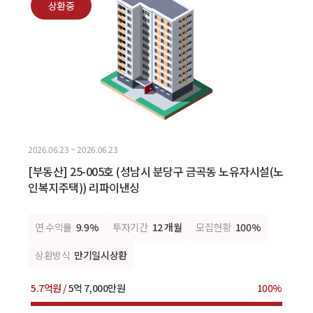
상환중
2026.06.23 ~ 2026.06.23
[부동산] 25-005호 (성남시 분당구 금곡동 노유자시설(노
인복지주택)) 리파이낸싱
연 수익률
9.9%
투자기간
12 개월
모집현황
100%
상환방식
만기일시상환
5.7억원 /
5억 7,000만원
100%