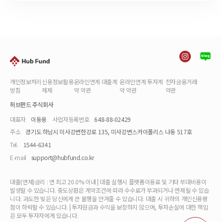
개인정보처리
신용정보활용
온라인연계 대출계
온라인연계 투자계
전자금융거래
방침
체제
약 약관
약 약관
약관
허브펀드 주식회사
대표자
이동용
사업자등록번호
648-88-02429
주소
경기도 하남시 미사강변한강로 135, 미사강변스카이폴리스 나동 517호
Tel.
1544-6341
E-mail
support@hubfund.co.kr
대출(연체)금리 : 연 최고 20.0% 이내 | 대출 실행시 플랫폼이용료 및 기타 부대비용이
발생할 수 있습니다. 중도상환은 계약조건에 따라 수수료가 부과되거나 면제될 수 있습
니다. 과도한 빚은 당신에게 큰 불행을 안겨줄 수 있습니다. 대출 시 귀하의 개인신용평
점이 하락할 수 있습니다. | 투자원금과 수익을 보장하지 않으며, 투자손실에 대한 책임
은 모두 투자자에게 있습니다.