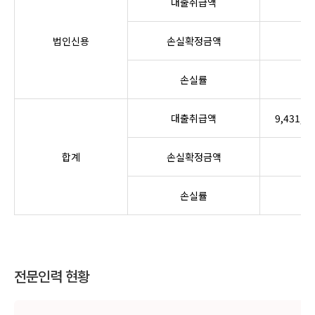
대출취급액
0
법인신용
손실확정금액
0
손실률
0
대출취급액
9,431,00
합계
손실확정금액
0
손실률
0
전문인력 현황