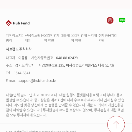
개인정보처리
신용정보활용
온라인연계 대출계
온라인연계 투자계
전자금융거래
방침
체제
약 약관
약 약관
약관
허브펀드 주식회사
대표자
이동용
사업자등록번호
648-88-02429
주소
경기도 하남시 미사강변한강로 135, 미사강변스카이폴리스 나동 517호
Tel.
1544-6341
E-mail
support@hubfund.co.kr
대출(연체)금리 : 연 최고 20.0% 이내 | 대출 실행시 플랫폼이용료 및 기타 부대비용이
발생할 수 있습니다. 중도상환은 계약조건에 따라 수수료가 부과되거나 면제될 수 있습
니다. 과도한 빚은 당신에게 큰 불행을 안겨줄 수 있습니다. 대출 시 귀하의 개인신용평
점이 하락할 수 있습니다. | 투자원금과 수익을 보장하지 않으며, 투자손실에 대한 책임
은 모두 투자자에게 있습니다.
CopyrightⓒAll Rights Reserved 2022 HubFund.