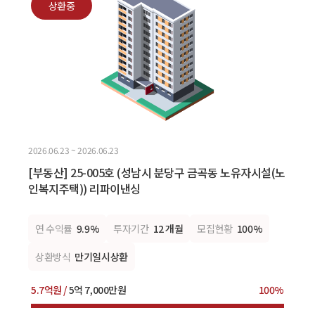
상환중
2026.06.23 ~ 2026.06.23
[부동산] 25-005호 (성남시 분당구 금곡동 노유자시설(노
인복지주택)) 리파이낸싱
연 수익률
9.9%
투자기간
12 개월
모집현황
100%
상환방식
만기일시상환
5.7억원 /
5억 7,000만원
100%