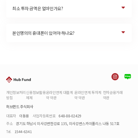
최소 투자 금액은 얼마인가요?
본인명의의 휴대폰이 있어야 하나요?
개인정보처리
신용정보활용
온라인연계 대출계
온라인연계 투자계
전자금융거래
방침
체제
약 약관
약 약관
약관
허브펀드 주식회사
대표자
이동용
사업자등록번호
648-88-02429
주소
경기도 하남시 미사강변한강로 135, 미사강변스카이폴리스 나동 517호
Tel.
1544-6341