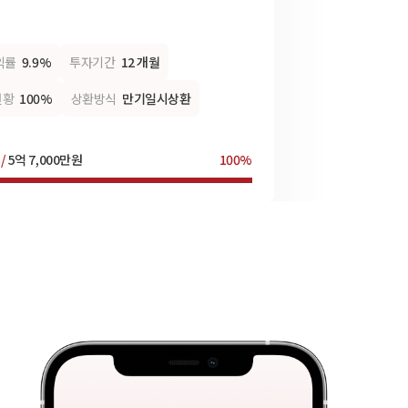
익률
9.9%
투자기간
12 개월
현황
100%
상환방식
만기일시상환
 /
5억 7,000만원
100%