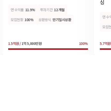
싱
연 수익률
11.9%
투자기간
12 개월
연 수
모집현황
100%
상환방식
만기일시상환
모집
1.5억원 /
1억 5,000만원
100%
5.7억원