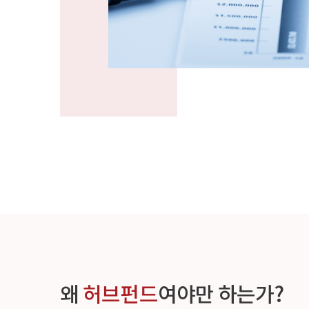
왜
허브펀드
여야만 하는가?