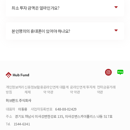
최소 투자 금액은 얼마인가요?
본인명의의 휴대폰이 있어야 하나요?
개인정보처리
신용정보활용
온라인연계 대출계
온라인연계 투자계
전자금융거래
방침
체제
약 약관
약 약관
약관
허브펀드 주식회사
대표자
이동용
사업자등록번호
648-88-02429
주소
경기도 하남시 미사강변한강로 135, 미사강변스카이폴리스 나동 517호
Tel.
1544-6341