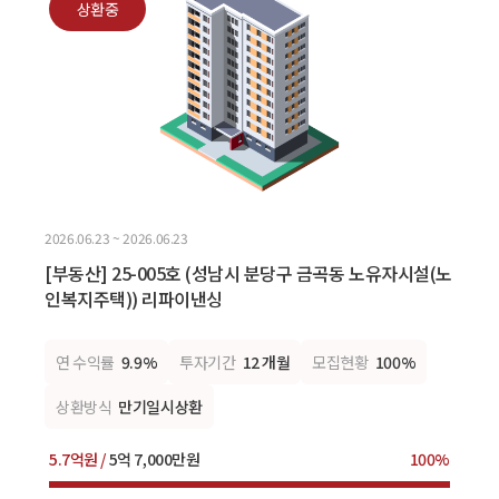
상환중
2026.06.23 ~ 2026.06.23
[부동산] 25-005호 (성남시 분당구 금곡동 노유자시설(노
인복지주택)) 리파이낸싱
연 수익률
9.9%
투자기간
12 개월
모집현황
100%
상환방식
만기일시상환
5.7억원 /
5억 7,000만원
100%