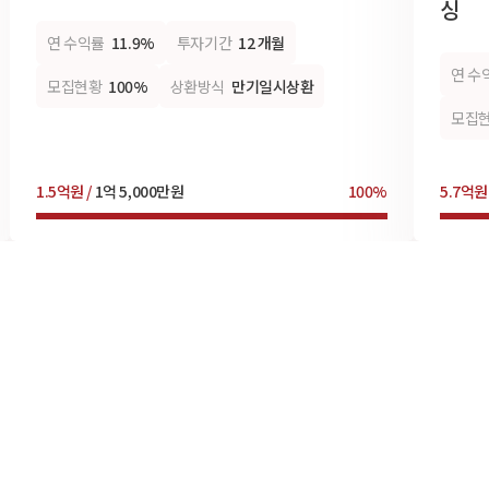
싱
연 수익률
11.9%
투자기간
12 개월
연 수
모집현황
100%
상환방식
만기일시상환
모집
1.5억원 /
1억 5,000만원
100%
5.7억원