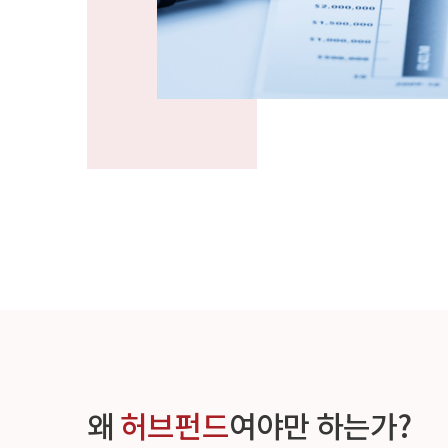
왜
허브펀드
여야만 하는가?