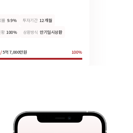
익률
9.9%
투자기간
12 개월
현황
100%
상환방식
만기일시상환
 /
5억 7,000만원
100%