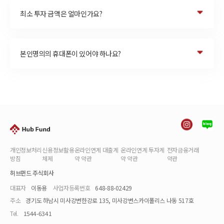
최소 투자 금액은 얼마인가요?
본인명의의 휴대폰이 있어야 하나요?
개인정보처리
신용정보활용
온라인연계 대출계
온라인연계 투자계
전자금융거래
방침
체제
약 약관
약 약관
약관
허브펀드 주식회사
대표자
이동용
사업자등록번호
648-88-02429
주소
경기도 하남시 미사강변한강로 135, 미사강변스카이폴리스 나동 517호
Tel.
1544-6341