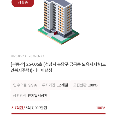
상환중
2026.06.23 ~ 2026.06.23
[부동산] 25-005호 (성남시 분당구 금곡동 노유자시설(노
인복지주택)) 리파이낸싱
연 수익률
9.9%
투자기간
12 개월
모집현황
100%
상환방식
만기일시상환
5.7억원 /
5억 7,000만원
100%