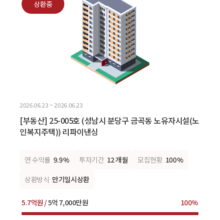
상환중
2026.06.23 ~ 2026.06.23
[부동산] 25-005호 (성남시 분당구 금곡동 노유자시설(노
인복지주택)) 리파이낸싱
연 수익률
9.9%
투자기간
12 개월
모집현황
100%
상환방식
만기일시상환
5.7억원 /
5억 7,000만원
100%