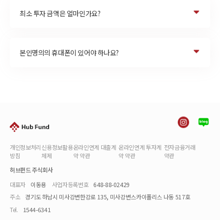
최소 투자 금액은 얼마인가요?
본인명의의 휴대폰이 있어야 하나요?
개인정보처리
신용정보활용
온라인연계 대출계
온라인연계 투자계
전자금융거래
방침
체제
약 약관
약 약관
약관
허브펀드 주식회사
대표자
이동용
사업자등록번호
648-88-02429
주소
경기도 하남시 미사강변한강로 135, 미사강변스카이폴리스 나동 517호
Tel.
1544-6341