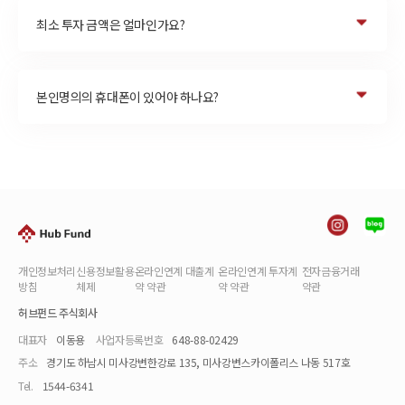
최소 투자 금액은 얼마인가요?
본인명의의 휴대폰이 있어야 하나요?
개인정보처리
신용정보활용
온라인연계 대출계
온라인연계 투자계
전자금융거래
방침
체제
약 약관
약 약관
약관
허브펀드 주식회사
대표자
이동용
사업자등록번호
648-88-02429
주소
경기도 하남시 미사강변한강로 135, 미사강변스카이폴리스 나동 517호
Tel.
1544-6341