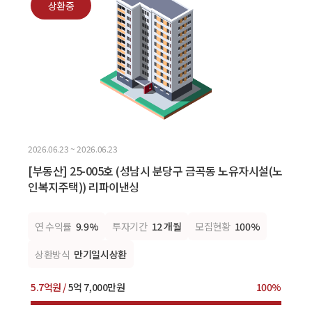
상환중
2026.06.23 ~ 2026.06.23
[부동산] 25-005호 (성남시 분당구 금곡동 노유자시설(노
인복지주택)) 리파이낸싱
연 수익률
9.9%
투자기간
12 개월
모집현황
100%
상환방식
만기일시상환
5.7억원 /
5억 7,000만원
100%