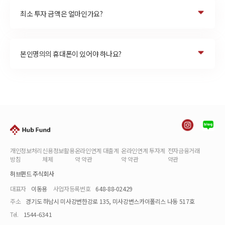
최소 투자 금액은 얼마인가요?
본인명의의 휴대폰이 있어야 하나요?
개인정보처리
신용정보활용
온라인연계 대출계
온라인연계 투자계
전자금융거래
방침
체제
약 약관
약 약관
약관
허브펀드 주식회사
대표자
이동용
사업자등록번호
648-88-02429
주소
경기도 하남시 미사강변한강로 135, 미사강변스카이폴리스 나동 517호
Tel.
1544-6341