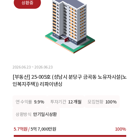
상환중
2026.06.23 ~ 2026.06.23
[부동산] 25-005호 (성남시 분당구 금곡동 노유자시설(노
인복지주택)) 리파이낸싱
연 수익률
9.9%
투자기간
12 개월
모집현황
100%
상환방식
만기일시상환
5.7억원 /
5억 7,000만원
100%