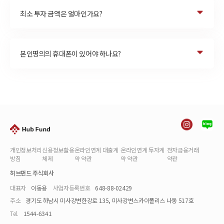
최소 투자 금액은 얼마인가요?
본인명의의 휴대폰이 있어야 하나요?
개인정보처리
신용정보활용
온라인연계 대출계
온라인연계 투자계
전자금융거래
방침
체제
약 약관
약 약관
약관
허브펀드 주식회사
대표자
이동용
사업자등록번호
648-88-02429
주소
경기도 하남시 미사강변한강로 135, 미사강변스카이폴리스 나동 517호
Tel.
1544-6341