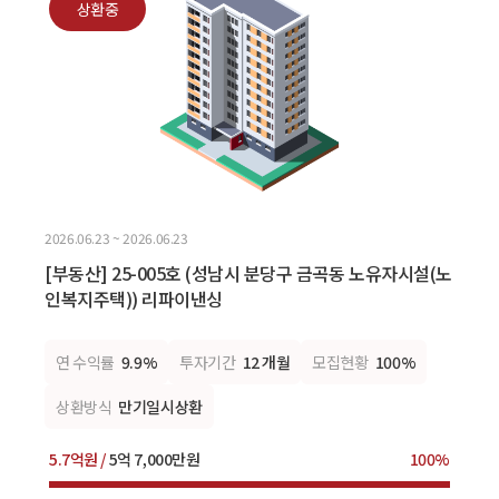
상환중
2026.06.23 ~ 2026.06.23
[부동산] 25-005호 (성남시 분당구 금곡동 노유자시설(노
인복지주택)) 리파이낸싱
연 수익률
9.9%
투자기간
12 개월
모집현황
100%
상환방식
만기일시상환
5.7억원 /
5억 7,000만원
100%