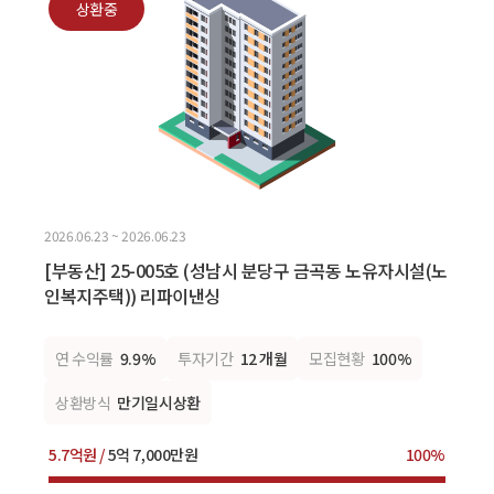
상환중
2026.06.23 ~ 2026.06.23
[부동산] 25-005호 (성남시 분당구 금곡동 노유자시설(노
인복지주택)) 리파이낸싱
연 수익률
9.9%
투자기간
12 개월
모집현황
100%
상환방식
만기일시상환
5.7억원 /
5억 7,000만원
100%