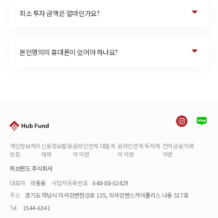
최소 투자 금액은 얼마인가요?
본인명의의 휴대폰이 있어야 하나요?
개인정보처리
신용정보활용
온라인연계 대출계
온라인연계 투자계
전자금융거래
방침
체제
약 약관
약 약관
약관
허브펀드 주식회사
대표자
이동용
사업자등록번호
648-88-02429
주소
경기도 하남시 미사강변한강로 135, 미사강변스카이폴리스 나동 517호
Tel.
1544-6341