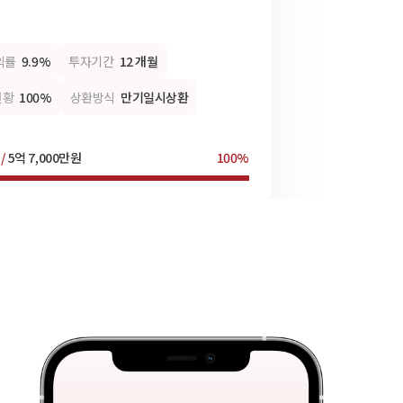
익률
9.9%
투자기간
12 개월
현황
100%
상환방식
만기일시상환
 /
5억 7,000만원
100%