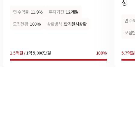
싱
연 수익률
11.9%
투자기간
12 개월
연 수
모집현황
100%
상환방식
만기일시상환
모집
1.5억원 /
1억 5,000만원
100%
5.7억원