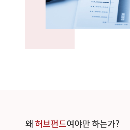
왜
허브펀드
여야만 하는가?