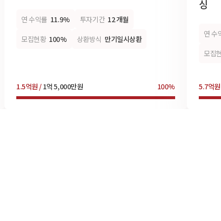
싱
연 수익률
11.9%
투자기간
12 개월
연 수
모집현황
100%
상환방식
만기일시상환
모집
1.5억원 /
1억 5,000만원
100%
5.7억원