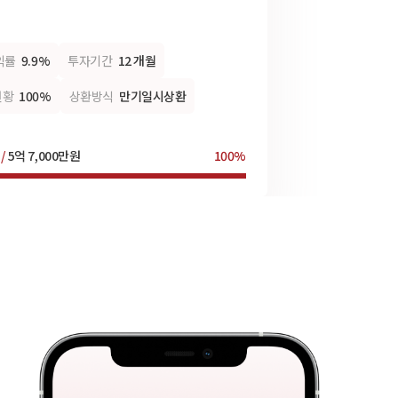
익률
9.9%
투자기간
12 개월
현황
100%
상환방식
만기일시상환
 /
5억 7,000만원
100%