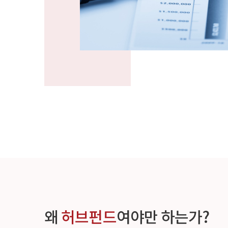
왜
허브펀드
여야만 하는가?