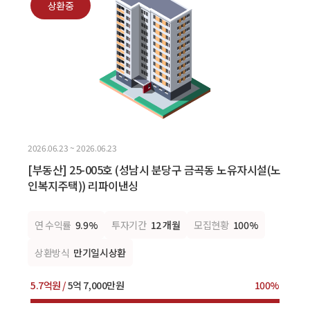
상환중
2026.06.23 ~ 2026.06.23
[부동산] 25-005호 (성남시 분당구 금곡동 노유자시설(노
인복지주택)) 리파이낸싱
연 수익률
9.9%
투자기간
12 개월
모집현황
100%
상환방식
만기일시상환
5.7억원 /
5억 7,000만원
100%