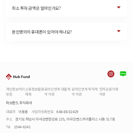
최소 투자 금액은 얼마인가요?
본인명의의 휴대폰이 있어야 하나요?
개인정보처리
신용정보활용
온라인연계 대출계
온라인연계 투자계
전자금융거래
방침
체제
약 약관
약 약관
약관
허브펀드 주식회사
대표자
이동용
사업자등록번호
648-88-02429
주소
경기도 하남시 미사강변한강로 135, 미사강변스카이폴리스 나동 517호
Tel.
1544-6341